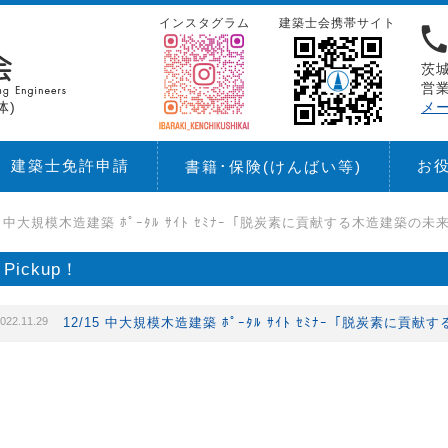
インスタグラム
建築士会携帯サイト
茨城
営業
体)
メ
建築士免許申請
お
書籍･保険
(けんばい等)
15 中大規模木造建築 ﾎﾟｰﾀﾙ ｻｲﾄ ｾﾐﾅｰ「脱炭素に貢献する木造建築の未
Pickup！
022.11.29
12/15 中大規模木造建築 ﾎﾟｰﾀﾙ ｻｲﾄ ｾﾐﾅｰ「脱炭素に貢