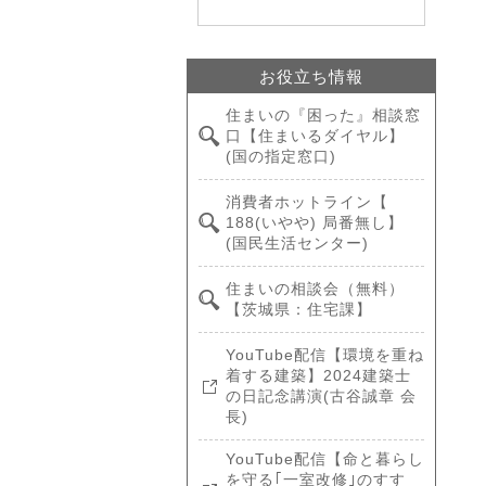
お役立ち情報
住まいの『困った』相談窓
口【住まいるダイヤル】
(国の指定窓口)
消費者ホットライン【
188(いやや) 局番無し】
(国民生活センター)
住まいの相談会（無料）
【茨城県：住宅課】
YouTube配信【環境を重ね
着する建築】2024建築士
の日記念講演(古谷誠章 会
長)
YouTube配信【命と暮らし
を守る｢一室改修｣のすす