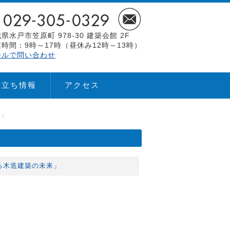
県水戸市笠原町 978-30 建築会館 2F
時間：9時～17時（昼休み12時～13時）
ールで問い合わせ
役立ち情報
アクセス
来」
献する木造建築の未来」