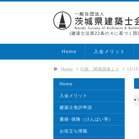
(建築士法第22条の４に基づく団
Home
入会メリット
Home
>
行政・関係団体より
>
12/
Home
入会メリット
2
建築士免許申請
書籍･保険（けんばい等）
お役立ち情報