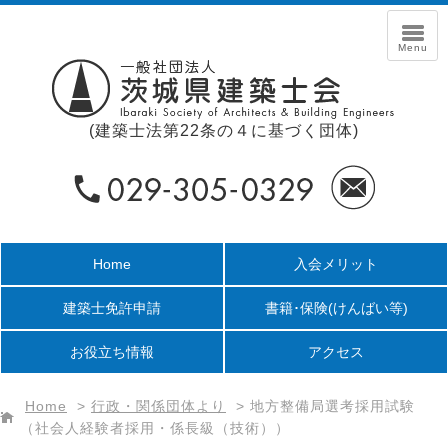
(建築士法第22条の４に基づく団体)
Home
入会メリット
建築士免許申請
書籍･保険
(けんばい等)
お役立ち情報
アクセス
Home
>
行政・関係団体より
>
地方整備局選考採用試験
（社会人経験者採用・係長級（技術））