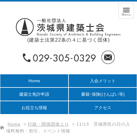
(建築士法第22条の４に基づく団体)
Home
入会メリット
建築士免許申請
書籍･保険
(けんばい等)
お役立ち情報
アクセス
Home
>
行政・関係団体より
>
11/13 茨城県民の日の入
場料無料・割引、イベント情報