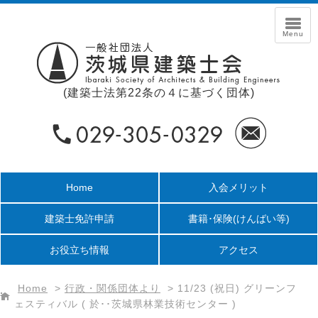
(建築士法第22条の４に基づく団体)
Home
入会メリット
建築士免許申請
書籍･保険
(けんばい等)
お役立ち情報
アクセス
Home
>
行政・関係団体より
>
11/23 (祝日) グリーンフ
ェスティバル ( 於･･茨城県林業技術センター )