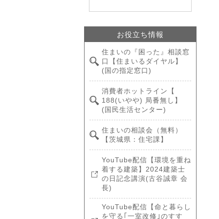
お役立ち情報
住まいの『困った』相談窓
口【住まいるダイヤル】
(国の指定窓口)
消費者ホットライン【
188(いやや) 局番無し】
(国民生活センター)
住まいの相談会（無料）
【茨城県：住宅課】
YouTube配信【環境を重ね
着する建築】2024建築士
の日記念講演(古谷誠章 会
長)
YouTube配信【命と暮らし
を守る｢一室改修｣のすす