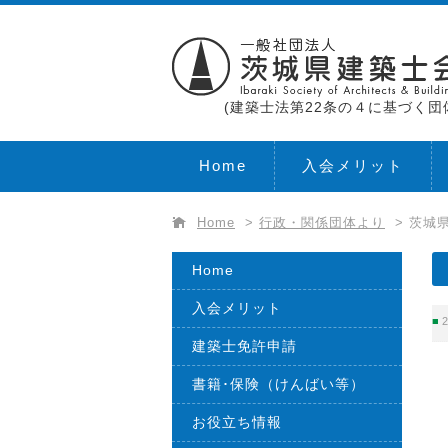
(建築士法第22条の４に基づく団
Home
入会メリット
Home
>
行政・関係団体より
>
茨城
Home
入会メリット
2
建築士免許申請
書籍･保険（けんばい等）
お役立ち情報