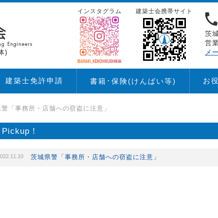
インスタグラム
建築士会携帯サイト
茨城
営業
体)
メ
建築士免許申請
お
書籍･保険
(けんばい等)
県警「事務所・店舗への窃盗に注意」
Pickup！
022.11.10
茨城県警「事務所・店舗への窃盗に注意」