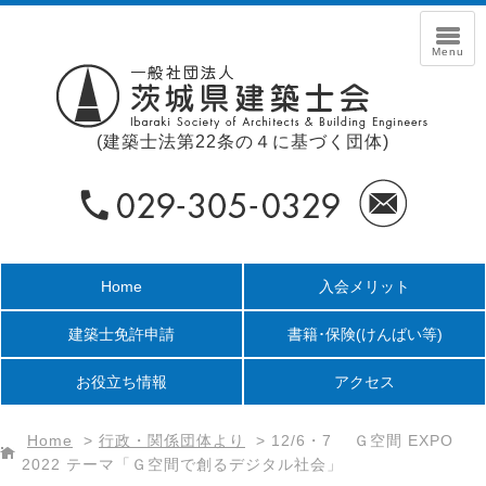
(建築士法第22条の４に基づく団体)
Home
入会メリット
建築士免許申請
書籍･保険
(けんばい等)
お役立ち情報
アクセス
Home
>
行政・関係団体より
>
12/6・7 Ｇ空間 EXPO
2022 テーマ「Ｇ空間で創るデジタル社会」