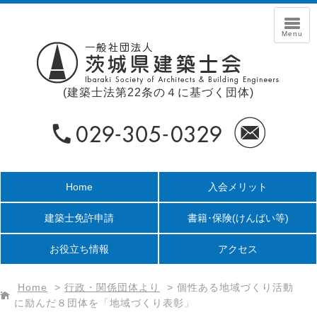
(建築士法第22条の４に基づく団体)
Home
入会メリット
建築士免許申請
書籍･保険
(けんばい等)
お役立ち情報
アクセス
Home
>
行政・関係団体より
>
個性ある地域づくり活動
に励んだ８団体を「地域づくり表彰」