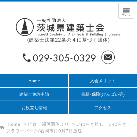
(建築士法第22条の４に基づく団体)
Home
入会メリット
建築士免許申請
書籍･保険
(けんばい等)
お役立ち情報
アクセス
Home
>
行政・関係団体より
>
いばらき推し いばらき
フラワーパーク(石岡市)10月7日放送