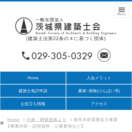
(建築士法第22条の４に基づく団体)
Home
入会メリット
建築士免許申請
書籍･保険
(けんばい等)
お役立ち情報
アクセス
Home
>
行政・関係団体より
>
都市木材需要拡大事業
【事業内容・説明資料・公募要領など】