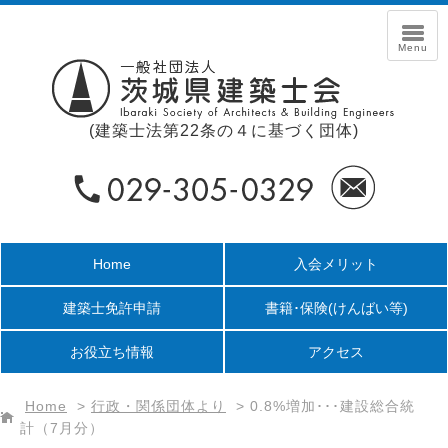
(建築士法第22条の４に基づく団体)
Home
入会メリット
建築士免許申請
書籍･保険
(けんばい等)
お役立ち情報
アクセス
Home
>
行政・関係団体より
>
0.8%増加･･･建設総合統
計（7月分）