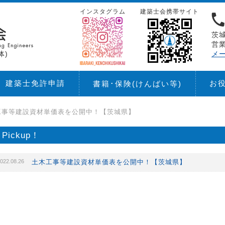
インスタグラム
建築士会携帯サイト
茨城
営業
体)
メ
建築士免許申請
お
書籍･保険
(けんばい等)
工事等建設資材単価表を公開中！【茨城県】
Pickup！
022.08.26
土木工事等建設資材単価表を公開中！【茨城県】