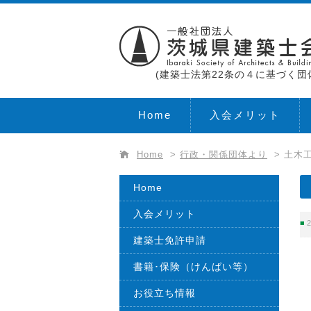
(建築士法第22条の４に基づく団
Home
入会メリット
Home
>
行政・関係団体より
>
土木
Home
入会メリット
2
建築士免許申請
書籍･保険（けんばい等）
お役立ち情報