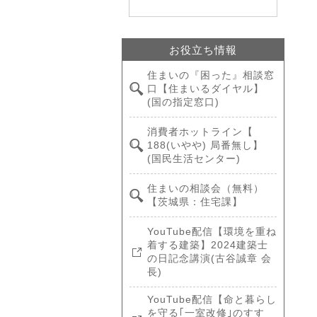
お役立ち情報
住まいの『困った』相談窓
口【住まいるダイヤル】
(国の指定窓口)
消費者ホットライン【
188(いやや) 局番無し】
(国民生活センター)
住まいの相談会（無料）
【茨城県：住宅課】
YouTube配信【環境を重ね
着する建築】2024建築士
の日記念講演(古谷誠章 会
長)
YouTube配信【命と暮らし
を守る｢一室改修｣のすす