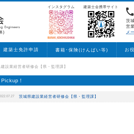
インスタグラム
建築士会携帯サイト
茨城
営業
体)
メ
建築士免許申請
お
書籍･保険
(けんばい等)
県建設業経営者研修会【県・監理課】
Pickup！
022.07.27
茨城県建設業経営者研修会【県・監理課】