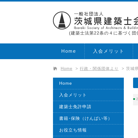
(建築士法第22条の４に基づく団
Home
入会メリット
Home
>
行政・関係団体より
>
茨城
Home
入会メリット
2
建築士免許申請
書籍･保険（けんばい等）
お役立ち情報