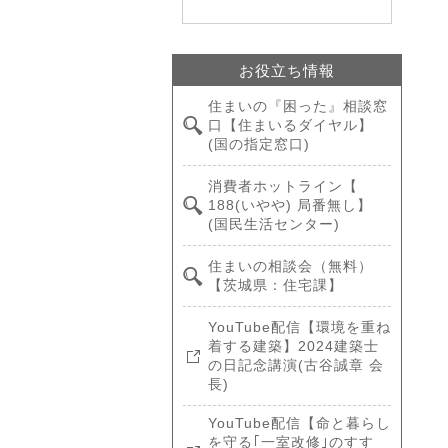
お役立ち情報
住まいの『困った』相談窓
口【住まいるダイヤル】
(国の指定窓口)
消費者ホットライン【
188(いやや) 局番無し】
(国民生活センター)
住まいの相談会（無料）
【茨城県：住宅課】
YouTube配信【環境を重ね
着する建築】2024建築士
の日記念講演(古谷誠章 会
長)
YouTube配信【命と暮らし
を守る｢一室改修｣のすす