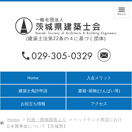
(建築士法第22条の４に基づく団体)
Home
入会メリット
建築士免許申請
書籍･保険
(けんばい等)
お役立ち情報
アクセス
Home
>
行政・関係団体より
>
ヘッドランド周辺におけ
る水難事故について【茨城県】