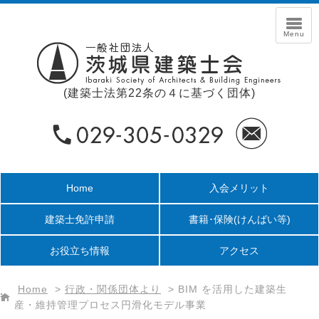
(建築士法第22条の４に基づく団体)
Home
入会メリット
建築士免許申請
書籍･保険
(けんばい等)
お役立ち情報
アクセス
Home
>
行政・関係団体より
>
BIM を活用した建築生
産・維持管理プロセス円滑化モデル事業