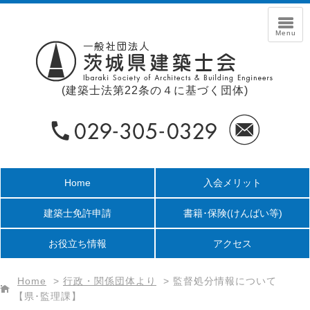
(建築士法第22条の４に基づく団体)
Home
入会メリット
建築士免許申請
書籍･保険
(けんばい等)
お役立ち情報
アクセス
Home
>
行政・関係団体より
>
監督処分情報について
【県･監理課】