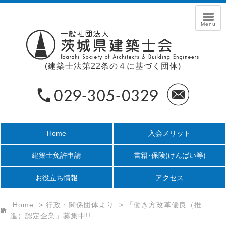
(建築士法第22条の４に基づく団体)
Home
入会メリット
建築士免許申請
書籍･保険
(けんばい等)
お役立ち情報
アクセス
Home
>
行政・関係団体より
>
「働き方改革優良（推
進）認定企業」募集中!!