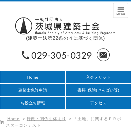
(建築士法第22条の４に基づく団体)
Home
入会メリット
建築士免許申請
書籍･保険
(けんばい等)
お役立ち情報
アクセス
Home
>
行政・関係団体より
>
「土地」に関するＰＲポ
スターコンテスト