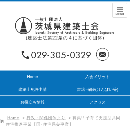
(建築士法第22条の４に基づく団体)
Home
入会メリット
建築士免許申請
書籍･保険
(けんばい等)
お役立ち情報
アクセス
Home
>
行政・関係団体より
>
募集!! 子育て支援型共同
住宅推進事業【国･住宅局参事官】