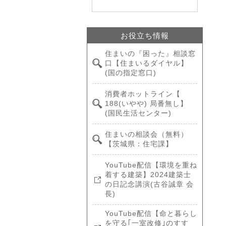
お役立ち情報
住まいの『困った』相談窓
口【住まいるダイヤル】
(国の指定窓口)
消費者ホットライン【
188(いやや) 局番無し】
(国民生活センター)
住まいの相談会（無料）
【茨城県：住宅課】
YouTube配信【環境を重ね
着する建築】2024建築士
の日記念講演(古谷誠章 会
長)
YouTube配信【命と暮らし
を守る｢一室改修｣のすす