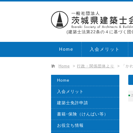
(建築士法第22条の４に基づく団
Home
入会メリット
Home
>
行政・関係団体より
>
「か
Home
入会メリット
2
建築士免許申請
書籍･保険（けんばい等）
お役立ち情報