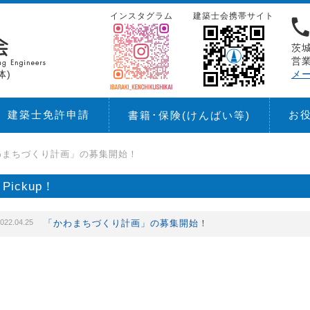
インスタグラム
建築士会携帯サイト
茨城
営業
体)
メ
建築士免許申請
お
書籍･保険
(けんばい等)
わまちづくり計画」の募集開始！
Pickup！
022.04.25
「かわまちづくり計画」の募集開始！