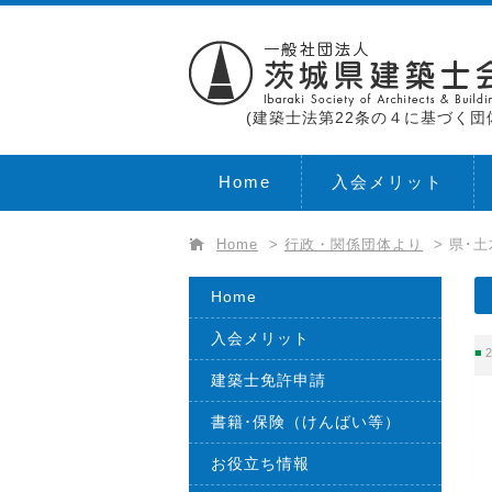
(建築士法第22条の４に基づく団
Home
入会メリット
Home
>
行政・関係団体より
>
県･
Home
入会メリット
2
建築士免許申請
書籍･保険（けんばい等）
お役立ち情報