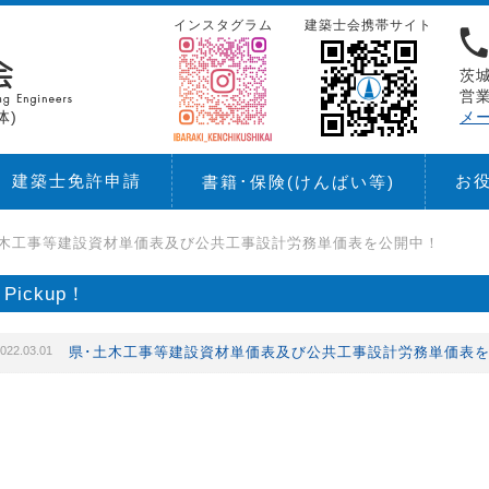
インスタグラム
建築士会携帯サイト
茨城
営業
体)
メ
建築士免許申請
お
書籍･保険
(けんばい等)
土木工事等建設資材単価表及び公共工事設計労務単価表を公開中！
Pickup！
022.03.01
県･土木工事等建設資材単価表及び公共工事設計労務単価表