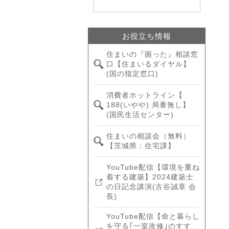
お役立ち情報
住まいの『困った』相談窓
口【住まいるダイヤル】
(国の指定窓口)
消費者ホットライン【
188(いやや) 局番無し】
(国民生活センター)
住まいの相談会（無料）
【茨城県：住宅課】
YouTube配信【環境を重ね
着する建築】2024建築士
の日記念講演(古谷誠章 会
長)
YouTube配信【命と暮らし
を守る｢一室改修｣のすす