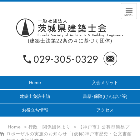
(建築士法第22条の４に基づく団体)
Home
入会メリット
建築士免許申請
書籍･保険
(けんばい等)
お役立ち情報
アクセス
Home
>
行政・関係団体より
>
【神戸市】公募型簡易プ
ロポーザルの実施のお知らせ「(仮称)神戸市歴史・公文書館