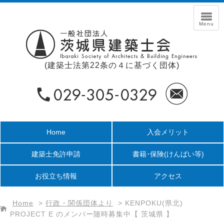
(建築士法第22条の４に基づく団体)
Home
入会メリット
建築士免許申請
書籍･保険
(けんばい等)
お役立ち情報
アクセス
Home
>
行政・関係団体より
>
KENPOKU(県北)
PROJECT E のメンバー随時募集中【 茨城県 】