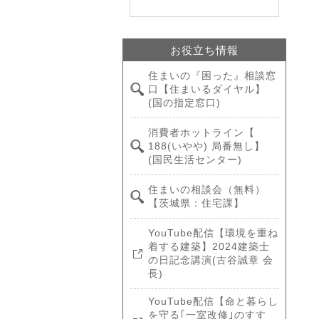
お役立ち情報
住まいの『困った』相談窓
口【住まいるダイヤル】
(国の指定窓口)
消費者ホットライン【
188(いやや) 局番無し】
(国民生活センター)
住まいの相談会（無料）
【茨城県：住宅課】
YouTube配信【環境を重ね
着する建築】2024建築士
の日記念講演(古谷誠章 会
長)
YouTube配信【命と暮らし
を守る｢一室改修｣のすす