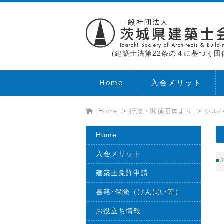
(建築士法第22条の４に基づく団
Home
入会メリット
Home
>
行政・関係団体より
>
シル
Home
入会メリット
2
建築士免許申請
書籍･保険（けんばい等）
お役立ち情報