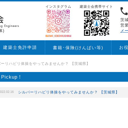
インスタグラム
建築士会携帯サイト
茨城
営業
体)
メ
建築士免許申請
お
書籍･保険
(けんばい等)
バーリハビリ体操をやってみませんか？ 【茨城県】
Pickup！
022.02.16
シルバーリハビリ体操をやってみませんか？ 【茨城県】