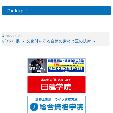
Pickup！
2022.01.26
ｷﾞｬﾗﾘｰ展 ～ 文化財を守る自然の素材と匠の技術 ～