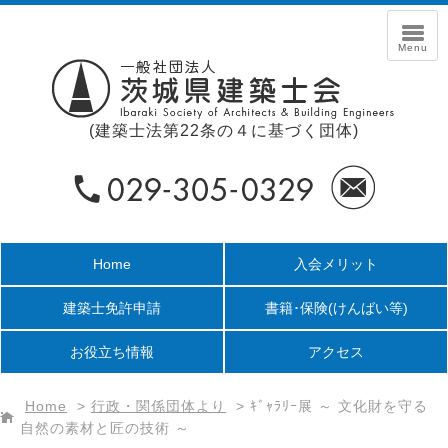
(建築士法第22条の４に基づく団体)
Home
入会メリット
建築士免許申請
書籍･保険
(けんばい等)
お役立ち情報
アクセス
Home
>
行政・関係団体より
>
ｷﾞｬﾗﾘｰ展 ～ 文化財を守る
自然の素材と匠の技術 ～