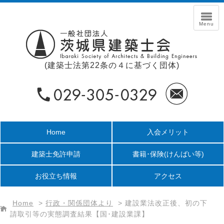
(建築士法第22条の４に基づく団体)
Home
入会メリット
建築士免許申請
書籍･保険
(けんばい等)
お役立ち情報
アクセス
Home
>
行政・関係団体より
>
建設業法改正後、初の下
請取引等の実態調査結果【国･建設業課】