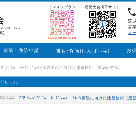
インスタグラム
建築士会携帯サイト
茨城
営業
体)
メ
建築士免許申請
お
書籍･保険
(けんばい等)
 ｼﾝﾎﾟｼﾞｳﾑ ｶｰﾎﾞﾝﾆｭｰﾄﾗﾙの実現に向けた建築技術【建築研究所】
Pickup！
022.01.11
2/8 ｼﾝﾎﾟｼﾞｳﾑ ｶｰﾎﾞﾝﾆｭｰﾄﾗﾙの実現に向けた建築技術【