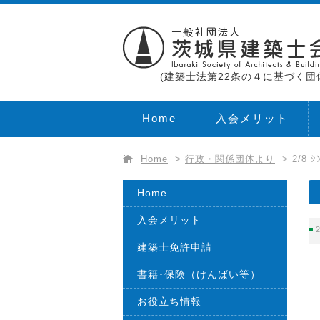
(建築士法第22条の４に基づく団
Home
入会メリット
Home
>
行政・関係団体より
>
2/8
Home
入会メリット
2
建築士免許申請
書籍･保険（けんばい等）
お役立ち情報