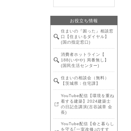
お役立ち情報
住まいの『困った』相談窓
口【住まいるダイヤル】
(国の指定窓口)
消費者ホットライン【
188(いやや) 局番無し】
(国民生活センター)
住まいの相談会（無料）
【茨城県：住宅課】
YouTube配信【環境を重ね
着する建築】2024建築士
の日記念講演(古谷誠章 会
長)
YouTube配信【命と暮らし
を守る｢一室改修｣のすす