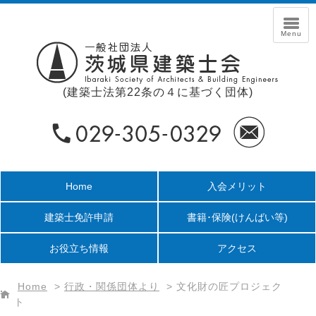
(建築士法第22条の４に基づく団体)
Home
入会メリット
建築士免許申請
書籍･保険
(けんばい等)
お役立ち情報
アクセス
Home
>
行政・関係団体より
>
文化財の匠プロジェク
ト