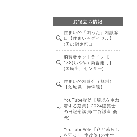
お役立ち情報
住まいの『困った』相談窓
口【住まいるダイヤル】
(国の指定窓口)
消費者ホットライン【
188(いやや) 局番無し】
(国民生活センター)
住まいの相談会（無料）
【茨城県：住宅課】
YouTube配信【環境を重ね
着する建築】2024建築士
の日記念講演(古谷誠章 会
長)
YouTube配信【命と暮らし
を守る｢一室改修｣のすす