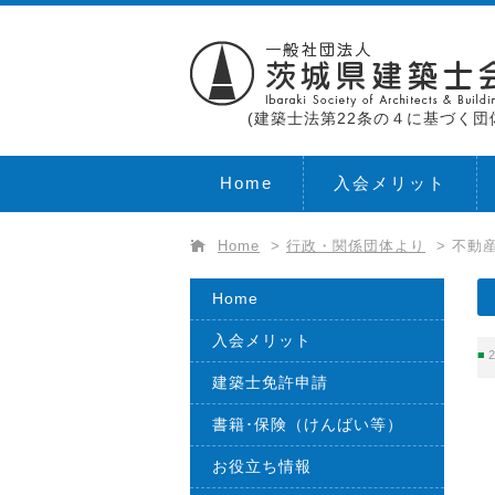
(建築士法第22条の４に基づく団
Home
入会メリット
Home
>
行政・関係団体より
>
不動産
Home
入会メリット
2
建築士免許申請
書籍･保険（けんばい等）
お役立ち情報