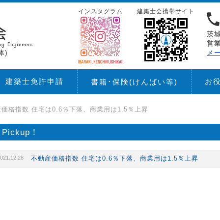
インスタグラム
建築士会携帯サイト
茨城
営業
体)
メ
建築士免許申請
お
書籍･保険
(けんばい等)
価格指数 住宅は0.6％下落、商業用は1.5％上昇
Pickup！
021.12.28
不動産価格指数 住宅は0.6％下落、商業用は1.5％上昇