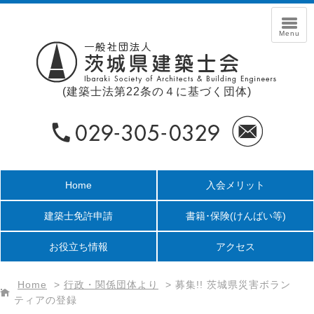
(建築士法第22条の４に基づく団体)
Home
入会メリット
建築士免許申請
書籍･保険
(けんばい等)
お役立ち情報
アクセス
Home
>
行政・関係団体より
>
募集!! 茨城県災害ボラン
ティアの登録