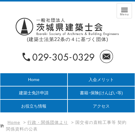
(建築士法第22条の４に基づく団体)
Home
入会メリット
建築士免許申請
書籍･保険
(けんばい等)
お役立ち情報
アクセス
Home
>
行政・関係団体より
>
国交省の直轄工事等 契約
関係資料の公表