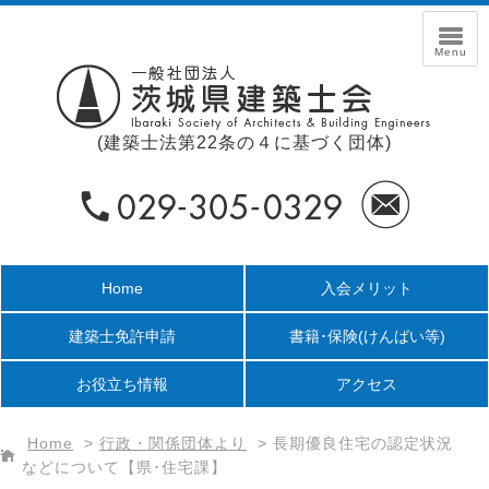
(建築士法第22条の４に基づく団体)
Home
入会メリット
建築士免許申請
書籍･保険
(けんばい等)
お役立ち情報
アクセス
Home
>
行政・関係団体より
>
長期優良住宅の認定状況
などについて【県･住宅課】