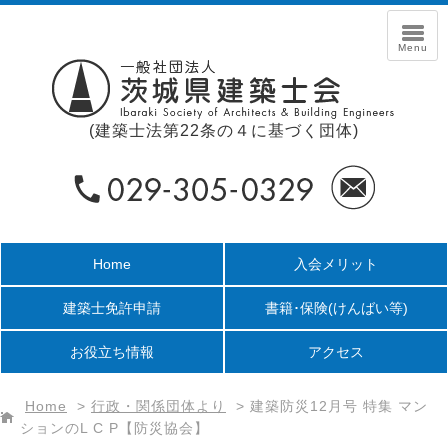
(建築士法第22条の４に基づく団体)
Home
入会メリット
建築士免許申請
書籍･保険
(けんばい等)
お役立ち情報
アクセス
Home
>
行政・関係団体より
>
建築防災12月号 特集 マン
ションのL C P【防災協会】