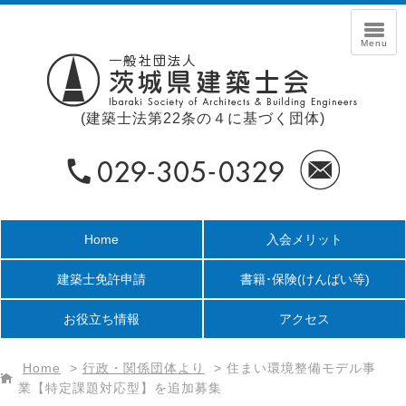
(建築士法第22条の４に基づく団体)
Home
入会メリット
建築士免許申請
書籍･保険
(けんばい等)
お役立ち情報
アクセス
Home
>
行政・関係団体より
>
住まい環境整備モデル事
業【特定課題対応型】を追加募集