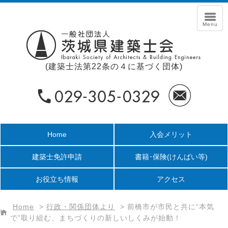
(建築士法第22条の４に基づく団体)
Home
入会メリット
建築士免許申請
書籍･保険
(けんばい等)
お役立ち情報
アクセス
Home
>
行政・関係団体より
>
前橋市が市民と共に“本気
で”取り組む、まちづくりの新しいしくみが始動！