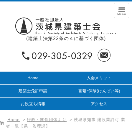
(建築士法第22条の４に基づく団体)
Home
入会メリット
建築士免許申請
書籍･保険
(けんばい等)
お役立ち情報
アクセス
Home
>
行政・関係団体より
>
茨城県知事 建設業許可 業
者一覧【県・監理課】