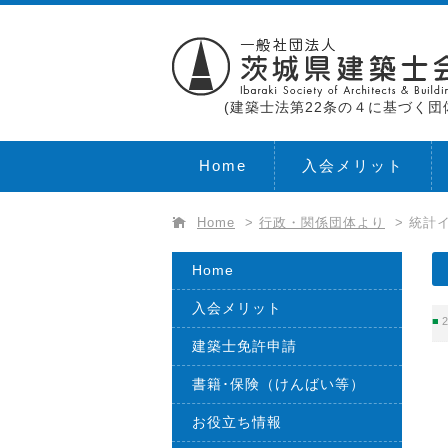
(建築士法第22条の４に基づく団
Home
入会メリット
Home
>
行政・関係団体より
>
統計イ
Home
入会メリット
2
建築士免許申請
書籍･保険（けんばい等）
お役立ち情報