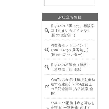
お役立ち情報
住まいの『困った』相談窓
口【住まいるダイヤル】
(国の指定窓口)
消費者ホットライン【
188(いやや) 局番無し】
(国民生活センター)
住まいの相談会（無料）
【茨城県：住宅課】
YouTube配信【環境を重ね
着する建築】2024建築士
の日記念講演(古谷誠章 会
長)
YouTube配信【命と暮らし
を守る｢一室改修｣のすす