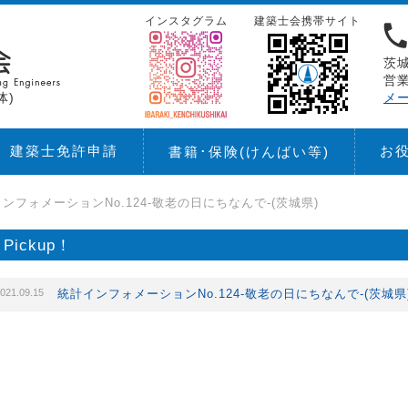
インスタグラム
建築士会携帯サイト
茨城
営業
体)
メ
建築士免許申請
お
書籍･保険
(けんばい等)
ンフォメーションNo.124-敬老の日にちなんで-(茨城県)
Pickup！
021.09.15
統計インフォメーションNo.124-敬老の日にちなんで-(茨城県