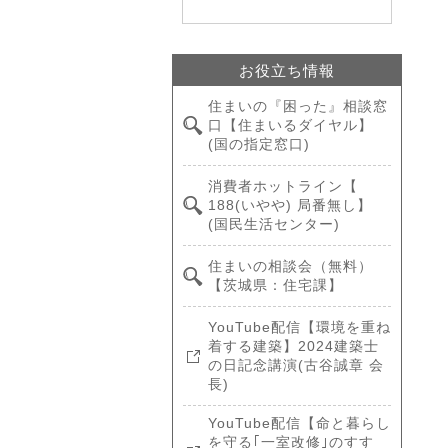
お役立ち情報
住まいの『困った』相談窓
口【住まいるダイヤル】
(国の指定窓口)
消費者ホットライン【
188(いやや) 局番無し】
(国民生活センター)
住まいの相談会（無料）
【茨城県：住宅課】
YouTube配信【環境を重ね
着する建築】2024建築士
の日記念講演(古谷誠章 会
長)
YouTube配信【命と暮らし
を守る｢一室改修｣のすす