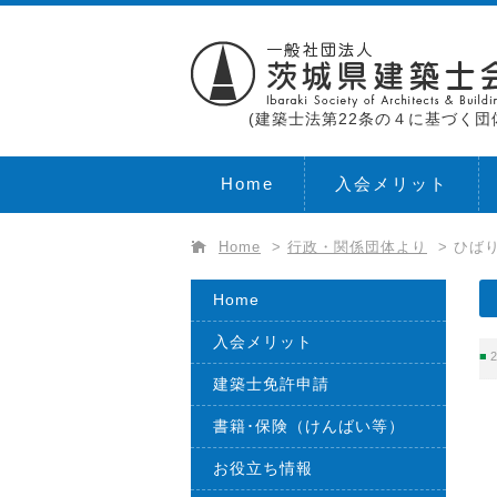
(建築士法第22条の４に基づく団
Home
入会メリット
Home
>
行政・関係団体より
>
ひばり
Home
入会メリット
2
建築士免許申請
書籍･保険（けんばい等）
お役立ち情報