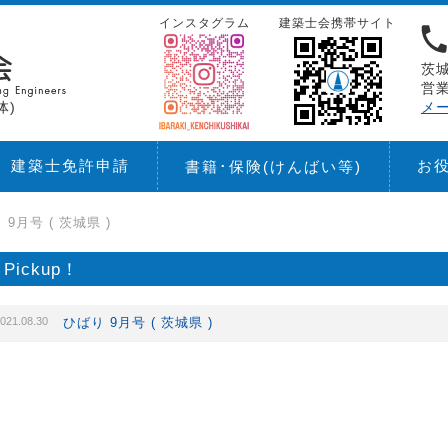
インスタグラム
建築士会携帯サイト
茨城
営業
体)
メ
建築士免許申請
お
書籍･保険
(けんばい等)
 9月号 ( 茨城県 )
Pickup！
021.08.30
ひばり 9月号 ( 茨城県 )