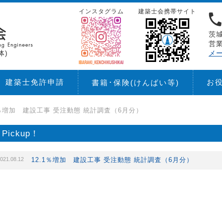
インスタグラム
建築士会携帯サイト
茨城
営業
体)
メ
建築士免許申請
お
書籍･保険
(けんばい等)
1％増加 建設工事 受注動態 統計調査（6月分）
Pickup！
021.08.12
12.1％増加 建設工事 受注動態 統計調査（6月分）