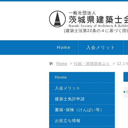
(建築士法第22条の４に基づく団
Home
入会メリット
Home
>
行政・関係団体より
>
12.
Home
入会メリット
2
建築士免許申請
書籍･保険（けんばい等）
お役立ち情報