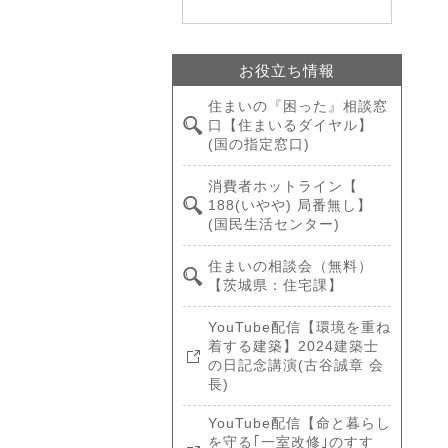
お役立ち情報
住まいの『困った』相談窓
口【住まいるダイヤル】
(国の指定窓口)
消費者ホットライン【
188(いやや) 局番無し】
(国民生活センター)
住まいの相談会（無料）
【茨城県：住宅課】
YouTube配信【環境を重ね
着する建築】2024建築士
の日記念講演(古谷誠章 会
長)
YouTube配信【命と暮らし
を守る｢一室改修｣のすす