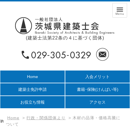
(建築士法第22条の４に基づく団体)
Home
入会メリット
建築士免許申請
書籍･保険
(けんばい等)
お役立ち情報
アクセス
Home
>
行政・関係団体より
>
木材の品薄・価格高騰に
ついて