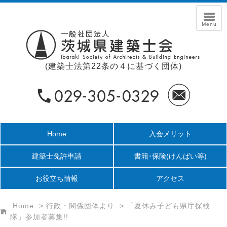
(建築士法第22条の４に基づく団体)
Home
入会メリット
建築士免許申請
書籍･保険
(けんばい等)
お役立ち情報
アクセス
Home
>
行政・関係団体より
>
「夏休み子ども県庁探検
隊」参加者募集!!