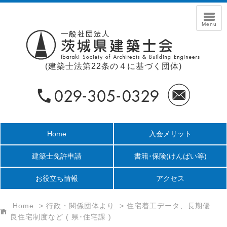
(建築士法第22条の４に基づく団体)
Home
入会メリット
建築士免許申請
書籍･保険
(けんばい等)
お役立ち情報
アクセス
Home
>
行政・関係団体より
>
住宅着工データ、長期優
良住宅制度など ( 県･住宅課 )