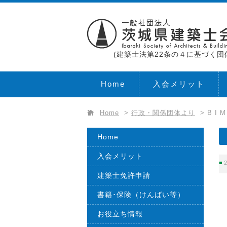
(建築士法第22条の４に基づく団
Home
入会メリット
Home
>
行政・関係団体より
>
B I
Home
入会メリット
2
建築士免許申請
書籍･保険（けんばい等）
お役立ち情報