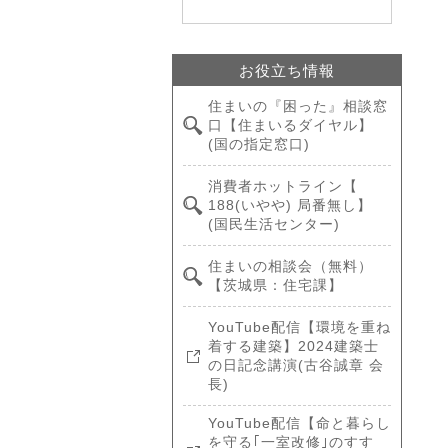
お役立ち情報
住まいの『困った』相談窓
口【住まいるダイヤル】
(国の指定窓口)
消費者ホットライン【
188(いやや) 局番無し】
(国民生活センター)
住まいの相談会（無料）
【茨城県：住宅課】
YouTube配信【環境を重ね
着する建築】2024建築士
の日記念講演(古谷誠章 会
長)
YouTube配信【命と暮らし
を守る｢一室改修｣のすす