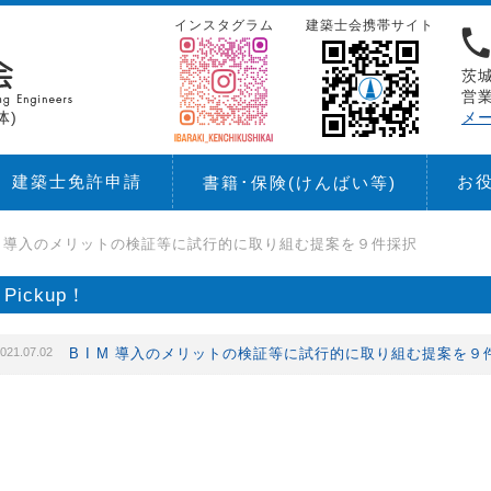
インスタグラム
建築士会携帯サイト
茨城
営業
体)
メ
建築士免許申請
お
書籍･保険
(けんばい等)
 M 導入のメリットの検証等に試行的に取り組む提案を９件採択
Pickup！
021.07.02
B I M 導入のメリットの検証等に試行的に取り組む提案を９