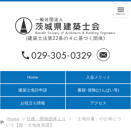
(建築士法第22条の４に基づく団体)
Home
入会メリット
建築士免許申請
書籍･保険
(けんばい等)
お役立ち情報
アクセス
Home
>
行政・関係団体より
>
「土地白書」の公表につ
いて【国・土地政策課】