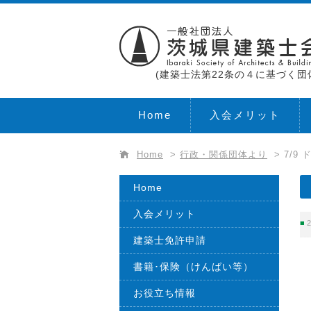
(建築士法第22条の４に基づく団
Home
入会メリット
Home
>
行政・関係団体より
>
7/9
Home
入会メリット
2
建築士免許申請
書籍･保険（けんばい等）
お役立ち情報