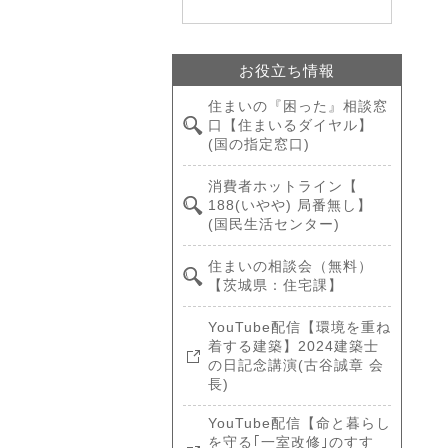
お役立ち情報
住まいの『困った』相談窓
口【住まいるダイヤル】
(国の指定窓口)
消費者ホットライン【
188(いやや) 局番無し】
(国民生活センター)
住まいの相談会（無料）
【茨城県：住宅課】
YouTube配信【環境を重ね
着する建築】2024建築士
の日記念講演(古谷誠章 会
長)
YouTube配信【命と暮らし
を守る｢一室改修｣のすす