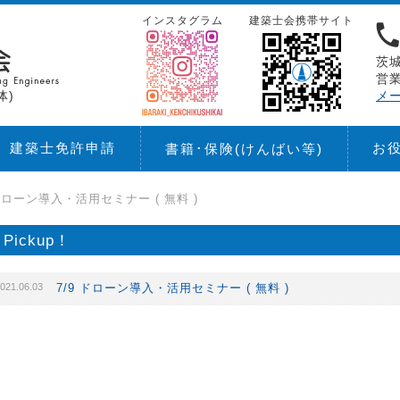
インスタグラム
建築士会携帯サイト
茨城
営業
体)
メ
建築士免許申請
お
書籍･保険
(けんばい等)
 ドローン導入・活用セミナー ( 無料 )
Pickup！
021.06.03
7/9 ドローン導入・活用セミナー ( 無料 )