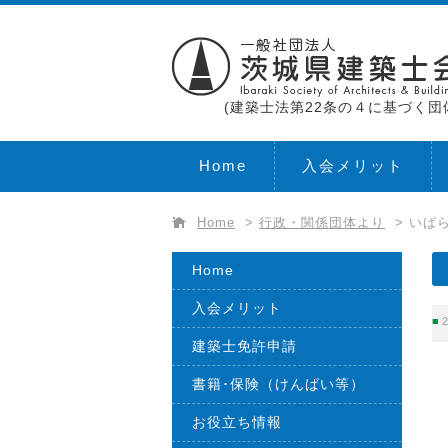
(建築士法第22条の４に基づく団
Home
入会メリット
Home
>
行政・関係団体より
>
いば
Home
入会メリット
2
建築士免許申請
書籍･保険（けんばい等）
お役立ち情報