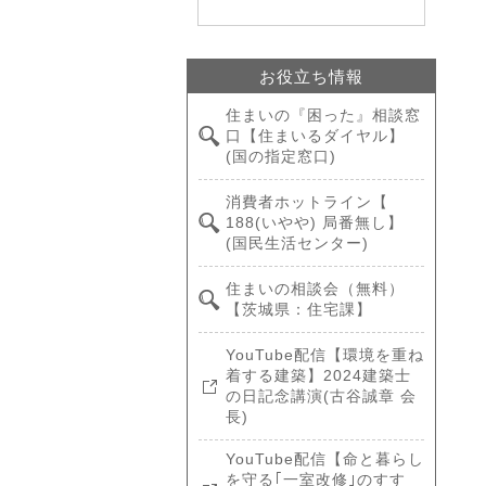
お役立ち情報
住まいの『困った』相談窓
口【住まいるダイヤル】
(国の指定窓口)
消費者ホットライン【
188(いやや) 局番無し】
(国民生活センター)
住まいの相談会（無料）
【茨城県：住宅課】
YouTube配信【環境を重ね
着する建築】2024建築士
の日記念講演(古谷誠章 会
長)
YouTube配信【命と暮らし
を守る｢一室改修｣のすす