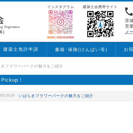
インスタグラム
建築士会携帯サイト
茨城
営業
体)
メ
建築士免許申請
お
書籍･保険
(けんばい等)
らきフラワーパークの魅⼒をご紹介
Pickup！
021.05.28
いばらきフラワーパークの魅⼒をご紹介