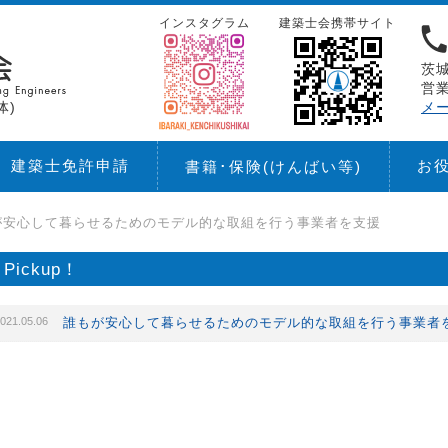
インスタグラム
建築士会携帯サイト
茨城
営業
体)
メ
建築士免許申請
お
書籍･保険
(けんばい等)
が安心して暮らせるためのモデル的な取組を行う事業者を支援
Pickup！
021.05.06
誰もが安心して暮らせるためのモデル的な取組を行う事業者