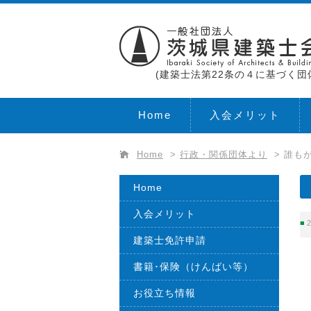
(建築士法第22条の４に基づく団
Home
入会メリット
Home
>
行政・関係団体より
>
誰も
Home
入会メリット
2
建築士免許申請
書籍･保険（けんばい等）
お役立ち情報