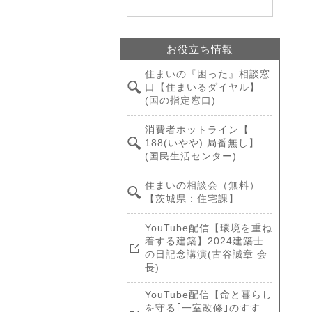
お役立ち情報
住まいの『困った』相談窓
口【住まいるダイヤル】
(国の指定窓口)
消費者ホットライン【
188(いやや) 局番無し】
(国民生活センター)
住まいの相談会（無料）
【茨城県：住宅課】
YouTube配信【環境を重ね
着する建築】2024建築士
の日記念講演(古谷誠章 会
長)
YouTube配信【命と暮らし
を守る｢一室改修｣のすす