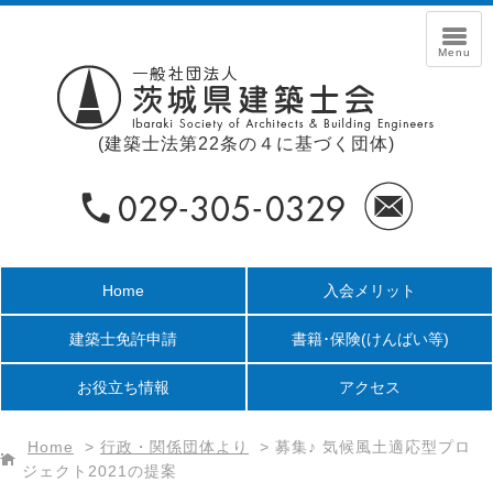
(建築士法第22条の４に基づく団体)
Home
入会メリット
建築士免許申請
書籍･保険
(けんばい等)
お役立ち情報
アクセス
Home
>
行政・関係団体より
>
募集♪ 気候風土適応型プロ
ジェクト2021の提案