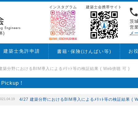
インスタグラム
建築士会携帯サイト
茨城
営業
体)
メ
建築士免許申請
お
書籍･保険
(けんばい等)
7 建築分野におけるBIM導入によるﾒﾘｯﾄ等の検証結果 ( Web傍聴 可 )
Pickup！
021.04.19
4/27 建築分野におけるBIM導入によるﾒﾘｯﾄ等の検証結果 ( W