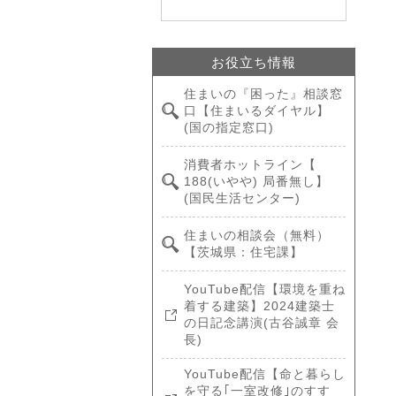
お役立ち情報
住まいの『困った』相談窓
口【住まいるダイヤル】
(国の指定窓口)
消費者ホットライン【
188(いやや) 局番無し】
(国民生活センター)
住まいの相談会（無料）
【茨城県：住宅課】
YouTube配信【環境を重ね
着する建築】2024建築士
の日記念講演(古谷誠章 会
長)
YouTube配信【命と暮らし
を守る｢一室改修｣のすす