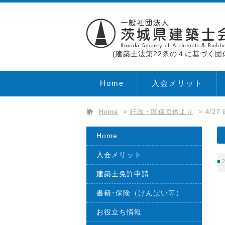
(建築士法第22条の４に基づく団
Home
入会メリット
Home
>
行政・関係団体より
>
4/2
Home
入会メリット
2
建築士免許申請
書籍･保険（けんばい等）
お役立ち情報