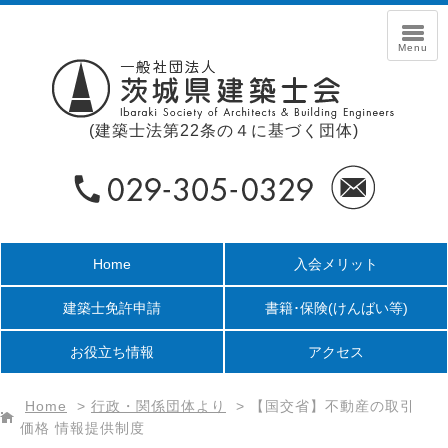
(建築士法第22条の４に基づく団体)
Home
入会メリット
建築士免許申請
書籍･保険
(けんばい等)
お役立ち情報
アクセス
Home
>
行政・関係団体より
>
【国交省】不動産の取引
価格 情報提供制度