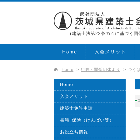
(建築士法第22条の４に基づく団
Home
入会メリット
Home
>
行政・関係団体より
>
つく
Home
入会メリット
2
建築士免許申請
書籍･保険（けんばい等）
お役立ち情報