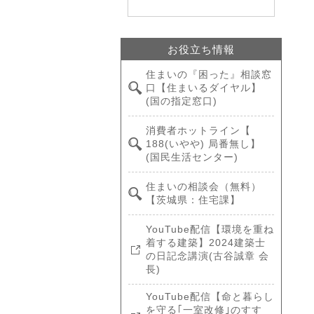
お役立ち情報
住まいの『困った』相談窓
口【住まいるダイヤル】
(国の指定窓口)
消費者ホットライン【
188(いやや) 局番無し】
(国民生活センター)
住まいの相談会（無料）
【茨城県：住宅課】
YouTube配信【環境を重ね
着する建築】2024建築士
の日記念講演(古谷誠章 会
長)
YouTube配信【命と暮らし
を守る｢一室改修｣のすす