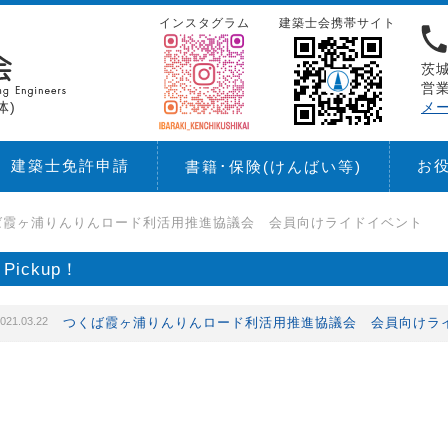
インスタグラム
建築士会携帯サイト
茨城
営業
体)
メ
建築士免許申請
お
書籍･保険
(けんばい等)
ば霞ヶ浦りんりんロード利活用推進協議会 会員向けライドイベント
Pickup！
021.03.22
つくば霞ヶ浦りんりんロード利活用推進協議会 会員向けラ